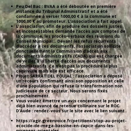
Peu Del Bac : BVAA a été déboutée en première
instance du Tribunal Administratif et a été
condamnée à verser 1000,00 € à la commune et
1000,00 € au promoteur. L’association a fait appel.
L’association, afin de produire des dossiers justes
et incontestables demande l’accès aux comptes de
la commune, les procès-verbaux des réunions du
Conseil Municipal… Devant les refus récurrents
d’accéder à ces documents, l’association sollicite
ponctuellement la Commission d’accès aux
documents administratifs (CADA) qui est chargée
de veiller à la liberté d’accès aux documents
administratifs. Ce n’est pas la procédure la plus
conviviale mais elle est efficace.
Projet SARRAT DEL POUJAL : l’association a déposé
un recours confirmant ainsi son opposition et celle
d’une population qui refuse la transformation non
judicieuse de ce secteur. Nous serons fixés
prochainement.
Vous voulez émettre un avis concernant le projet
déjà bien avancé de retenue collinaire sur le ROC
D’Aude : rendez-vous sur le site avec le lien suivant
:
https://agir.greenvoice.fr/petitions/stop-au-projet-
ecocide-de-mega-bassine-en-capcir-dans-les-
pyrenees-orientales