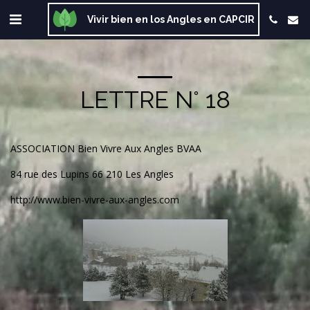
Vivir bien en los Angles en CAPCIR
LETTRE N° 18
ASSOCIATION Bien Vivre Aux Angles BVAA
84 rue des Lupins 66 210 Les Angles
h
ttp://www.bien-vivre-aux-angles.com