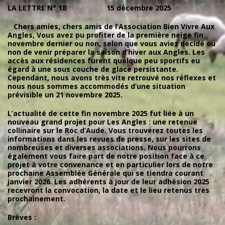
LA LETTRE N° 18
1
5 décembre 2025
Chers amies, chers amis de l’Association Bien Vivre Aux
Angles, Vous avez pu profiter de la première neige fin
novembre dernier ou non, selon que vous aviez décidé ou
non de venir préparer la saison d’hiver aux Angles. Les
accès aux résidences furent quelque peu sportifs eu
égard à une sous couche de glace persistante.
Cependant, nous avons très vite retrouvé nos réflexes et
nous nous sommes accommodés d’une situation
prévisible un 21 novembre 2025.
L’actualité de cette fin novembre 2025 fut liée à un
nouveau grand projet pour Les Angles : une retenue
collinaire sur le Roc d’Aude. Vous trouverez toutes les
informations dans les revues de presse, sur les sites de
nombreuses et diverses associations. Nous pourrons
également vous faire part de notre position face à ce
projet à votre convenance et en particulier lors de notre
prochaine Assemblée Générale qui se tiendra courant
janvier 2026. Les adhérents à jour de leur adhésion 2025
recevront la convocation, la date et le lieu retenus très
prochainement.
Brèves :